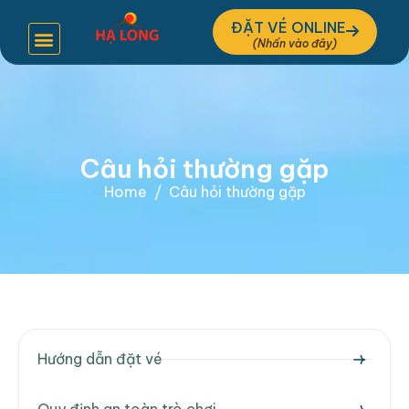
ĐẶT VÉ ONLINE
C
â
u
h
ỏ
i
t
h
ư
ờ
n
g
g
ặ
p
Home
Câu hỏi thường gặp
Hướng dẫn đặt vé