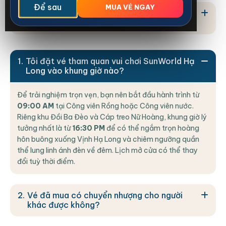
Để sau
MUA VÉ NGAY
Các nhà hàng có chấp nhận thanh toán
không tiền mặt không?
Tôi đặt vé tham quan vui chơi SunWorld Hạ
Long vào khung giờ nào?
Để trải nghiệm trọn vẹn, bạn nên bắt đầu hành trình từ
09:00 AM
tại Công viên Rồng hoặc Công viên nước.
Riêng khu Đồi Ba Đèo và Cáp treo Nữ Hoàng, khung giờ lý
tưởng nhất là từ
16:30 PM
để có thể ngắm trọn hoàng
hôn buông xuống Vịnh Hạ Long và chiêm ngưỡng quần
thể lung linh ánh đèn về đêm. Lịch mở cửa có thể thay
đổi tuỳ thời điểm.
Vé đã mua có chuyển nhượng cho người
khác được không?