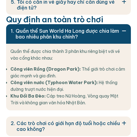
Tôi có cần in vé giấy hay chỉ cần dùng vé
điện tử?
Q
u
y
đ
ị
n
h
a
n
t
o
à
n
t
r
ò
c
h
ơ
i
Quần thể Sun World Ha Long được chia làm
bao nhiêu phân khu chính?
Quần thể được chia thành 3 phân khu riêng biệt với vé
vào cổng khác nhau:
Công viên Rồng (Dragon Park):
Thế giới trò chơi cảm
giác mạnh và gia đình.
Công viên nước (Typhoon Water Park):
Hệ thống
đường trượt nước hiện đại.
Khu Đồi Ba Đèo:
Cáp treo Nữ Hoàng, Vòng quay Mặt
Trời và không gian văn hóa Nhật Bản.
Các trò chơi có giới hạn độ tuổi hoặc chiều
cao không?