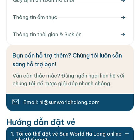
Quy định an toàn trò chơi
Thông tin ẩm thực
Thông tin thời gian & Sự kiện
Bạn cần hỗ trợ thêm? Chúng tôi luôn sẵn
sàng hỗ trợ bạn!
Vẫn còn thắc mắc? Đừng ngần ngại liên hệ với
chúng tôi để được giải đáp nhanh chóng.
Email: hi@sunworldhalong.com
H
ư
ớ
n
g
d
ẫ
n
đ
ặ
t
v
é
Tôi có thể đặt vé Sun World Ha Long online
như thế nào?