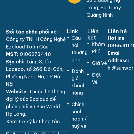
Số 9 đường Hạ
Long, Bãi Cháy,
Quảng Ninh
Link
Liên
Liên hệ
Đối tác phân phối vé:
kết
Câu
Hotline:
Công ty TNHH Công Nghệ
Khám
hỏi
0866.311.
Ezcloud Toàn Cầu
Phá
thường
Email
MST:
0106273448
gặp
Address:
Địa chỉ:
Tầng 8, tòa
Giá Vé
hi@sunwor
Ladeco, số 266 Đội Cấn,
Đánh
Đặt
Phường Ngọc Hà, TP Hà
giá
Vé
Nội
khách
Website:
Thuộc hệ thống
hàng
đại lý của Ezcloud để
Chính
phân phối vé Sun World
sách
Hạ Long.
hoàn /
Xem:
Lễ ký kết hợp tác
huỷ vé