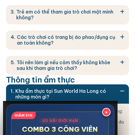
Trẻ em có thể tham gia trò chơi một mình
không?
Các trò chơi có trang bị áo phao/dụng cụ
an toàn không?
Tôi nên làm gì nếu cảm thấy không khỏe
sau khi tham gia trò chơi?
T
h
ô
n
g
t
i
n
ẩ
m
t
h
ự
c
Khu ẩm thực tại Sun World Ha Long có
những món gì?
Hệ thống ẩm thực tại đây cực kỳ phong phú và đa dạng:
×
GIẢM 51%
ƯU ĐÃI GIỚI HẠN
Buffet:
Nhà hàng
Taiyo
(Khu Ba Đèo) phục vụ buffet đa
COMBO 3 CÔNG VIÊN
dạng từ món Việt đến món Á.