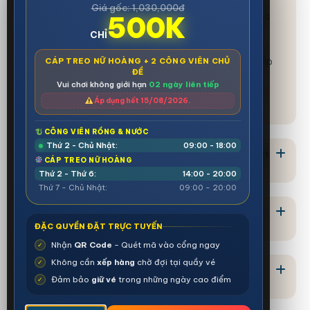
Cơm đoàn & Gọi món:
Nhà hàng
Dragon's Food
Giá gốc: 1,030,000đ
Temple
(Công viên Rồng) với kiến trúc cung đình độc
500K
đáo.
CHỈ
Thức ăn nhanh:
Các quầy lưu động phục vụ đùi gà
nướng, xúc xích, hamberger và nước giải khát tại khắp
CÁP TREO NỮ HOÀNG + 2 CÔNG VIÊN CHỦ
ĐỀ
các công viên.
Vui chơi không giới hạn
02 ngày liên tiếp
Café & Kem:
Thưởng thức đồ uống mát lạnh tại các
Áp dụng hết 15/08/2026.
quán café ven hồ hoặc trên đồi Ba Đèo.
CÔNG VIÊN RỒNG & NƯỚC
Thứ 2 - Chủ Nhật:
09:00 - 18:00
Có lựa chọn cho người ăn chay hoặc thuần
CÁP TREO NỮ HOÀNG
chay không?
Thứ 2 - Thứ 6:
14:00 - 20:00
Thứ 7 - Chủ Nhật:
09:00 - 20:00
Tôi có thể mang đồ ăn bên ngoài vào khu
du lịch không?
ĐẶC QUYỀN ĐẶT TRỰC TUYẾN
Nhận
QR Code
- Quét mã vào cổng ngay
✓
Không cần
xếp hàng
chờ đợi tại quầy vé
✓
Khu ẩm thực có chỗ ngồi và không gian
Đảm bảo
giữ vé
trong những ngày cao điểm
✓
nghỉ ngơi không?