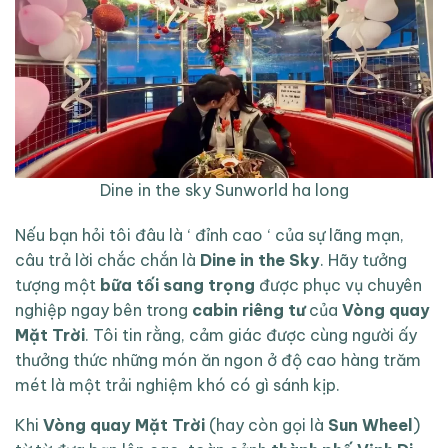
Dine in the sky Sunworld ha long
Nếu bạn hỏi tôi đâu là ‘ đỉnh cao ‘ của sự lãng mạn,
câu trả lời chắc chắn là
Dine in the Sky
. Hãy tưởng
tượng một
bữa tối sang trọng
được phục vụ chuyên
nghiệp ngay bên trong
cabin riêng tư
của
Vòng quay
Mặt Trời
. Tôi tin rằng, cảm giác được cùng người ấy
thưởng thức những món ăn ngon ở độ cao hàng trăm
mét là một trải nghiệm khó có gì sánh kịp.
Khi
Vòng quay Mặt Trời
(hay còn gọi là
Sun Wheel
)