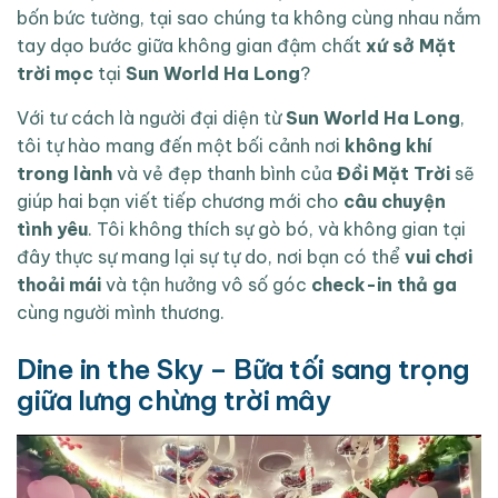
bốn bức tường, tại sao chúng ta không cùng nhau nắm
tay dạo bước giữa không gian đậm chất
xứ sở Mặt
trời mọc
tại
Sun World Ha Long
?
Với tư cách là người đại diện từ
Sun World Ha Long
,
tôi tự hào mang đến một bối cảnh nơi
không khí
trong lành
và vẻ đẹp thanh bình của
Đồi Mặt Trời
sẽ
giúp hai bạn viết tiếp chương mới cho
câu chuyện
tình yêu
. Tôi không thích sự gò bó, và không gian tại
đây thực sự mang lại sự tự do, nơi bạn có thể
vui chơi
thoải mái
và tận hưởng vô số góc
check-in thả ga
cùng người mình thương.
Dine in the Sky – Bữa tối sang trọng
giữa lưng chừng trời mây