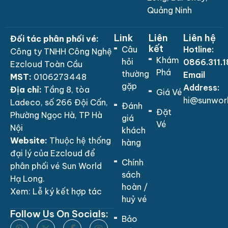
Quảng Ninh
Link
Liên
Liên hệ
Đối tác phân phối vé:
kết
Câu
Hotline:
Công ty TNHH Công Nghệ
Khám
hỏi
0866.311.
Ezcloud Toàn Cầu
Phá
thường
Email
MST:
0106273448
gặp
Address:
Địa chỉ:
Tầng 8, tòa
Giá Vé
hi@sunwor
Ladeco, số 266 Đội Cấn,
Đánh
Đặt
Phường Ngọc Hà, TP Hà
giá
Vé
Nội
khách
Website:
Thuộc hệ thống
hàng
đại lý của Ezcloud để
Chính
phân phối vé Sun World
sách
Hạ Long.
hoàn /
Xem:
Lễ ký kết hợp tác
huỷ vé
Follow Us On Socials:
Bảo