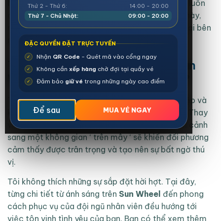
Mặt Trời
chính là cách tốt nhất để gắn kết. Tôi luôn
Thứ 2 - Thứ 6:
14:00 - 20:00
cảm thấy sự tươi mới khi đứng giữa không gian này,
Thứ 7 - Chủ Nhật:
09:00 - 20:00
nơi mọi lo toan của cuộc sống dường như dừng lại bên
ngoài cổng
Sun World Ha Long
.
ĐẶC QUYỀN ĐẶT TRỰC TUYẾN
Nhận
QR Code
- Quét mã vào cổng ngay
✓
Tại sao các cặp đôi nên chọn Sun
Không cần
xếp hàng
chờ đợi tại quầy vé
✓
World Ha Long cho buổi hẹn hò?
Đảm bảo
giữ vé
trong những ngày cao điểm
✓
Tôi chọn
Sun World Ha Long
vì sự chuyên nghiệp và
Để sau
MUA VÉ NGAY
khả năng tạo ra những kỷ niệm không thể quên. Thay
vì những địa điểm quen thuộc, việc thay đổi bối cảnh
sang một không gian ‘ trên mây ‘ sẽ khiến đối phương
cảm thấy được trân trọng và tạo nên sự bất ngờ thú
vị.
Tôi không thích những sự sắp đặt hời hợt. Tại đây,
từng chi tiết từ ánh sáng trên
Sun Wheel
đến phong
cách phục vụ của đội ngũ nhân viên đều hướng tới
việc tôn vinh tình yêu của bạn. Bạn có thể xem thêm