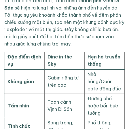
từ từ đưa bạn lên cao, toàn cảnh
thành phố Vịnh Di
Sản
sẽ hiện ra lung linh với những ánh đèn huyền ảo.
Tôi thực sự yêu khoảnh khắc thành phố về đêm phản
chiếu xuống mặt biển, tạo nên một khung cảnh cực kỳ
‘ explode ‘ về mặt thị giác. Đây không chỉ là bữa ăn,
mà là giây phút để hai tâm hồn thực sự chạm vào
nhau giữa lưng chừng trời mây.
Đặc điểm dịch
Dine in the
Hẹn hò truyền
vụ
Sky
thống
Nhà
Cabin riêng tư
Không gian
hàng/Quán
trên cao
cafe đông đúc
Đường phố
Toàn cảnh
Tầm nhìn
hoặc bốn bức
Vịnh Di Sản
tường
Sang trọng,
Phổ thông,
Tính chất